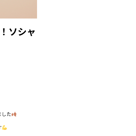
！ソシャ
ました
す