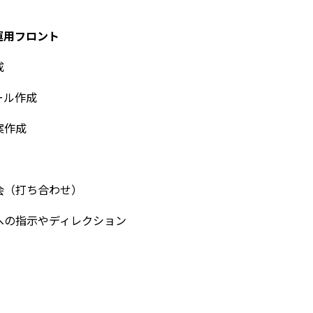
運用フロント
成
ール作成
案作成
（打ち合わせ）
の指示やディレクション