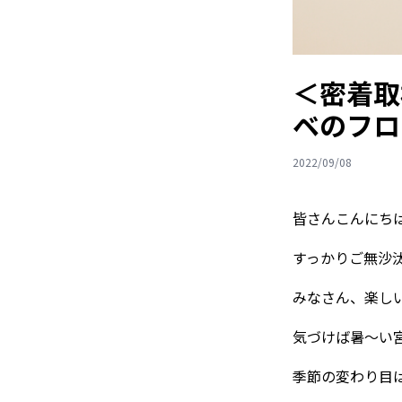
＜密着取
ベのフロ
2022/09/08
皆さんこんにち
すっかりご無沙
みなさん、楽し
気づけば暑～い
季節の変わり目