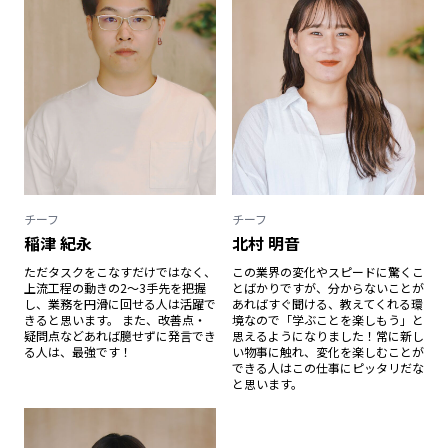
チーフ
チーフ
稲津 紀永
北村 明音
ただタスクをこなすだけではなく、
この業界の変化やスピードに驚くこ
上流工程の動きの2～3手先を把握
とばかりですが、分からないことが
し、業務を円滑に回せる人は活躍で
あればすぐ聞ける、教えてくれる環
きると思います。 また、改善点・
境なので「学ぶことを楽しもう」と
疑問点などあれば臆せずに発言でき
思えるようになりました！常に新し
る人は、最強です！
い物事に触れ、変化を楽しむことが
できる人はこの仕事にピッタリだな
と思います。